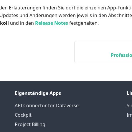
en Erläuterungen finden Sie dort die einzelnen App-Funkti
t. Updates und Änderungen werden jeweils in den Abschnitt
koll
und in den
Release Notes
festgehalten.
Professio
Eigenständige Apps
Li
API Connector for Dataverse
S
Cockpit
Im
Project Billing