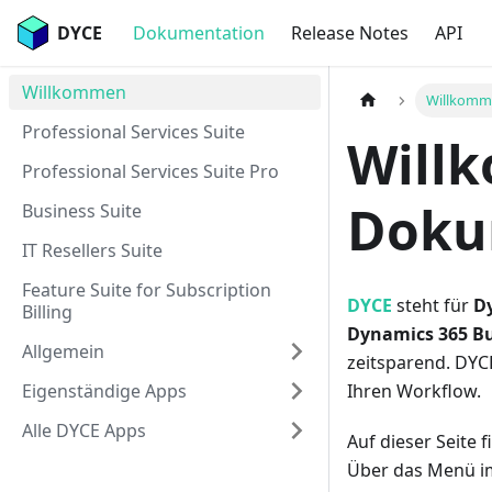
DYCE
Dokumentation
Release Notes
API
Willkommen
Willkom
Professional Services Suite
Will
Professional Services Suite Pro
Doku
Business Suite
IT Resellers Suite
Feature Suite for Subscription
DYCE
steht für
D
Billing
Dynamics 365 Bu
Allgemein
zeitsparend. DY
Eigenständige Apps
Ihren Workflow.
Alle DYCE Apps
Auf dieser Seite 
Über das Menü im