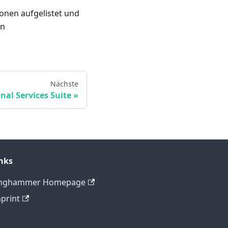
onen aufgelistet und
en
Nächste
nal Services Suite
nks
inghammer Homepage
print