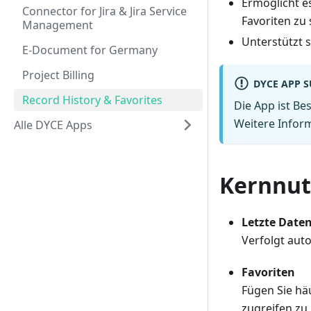
Ermöglicht e
Connector for Jira & Jira Service
Favoriten zu 
Management
Unterstützt 
E-Document for Germany
Project Billing
DYCE APP S
Record History & Favorites
Die App ist B
Weitere Infor
Alle DYCE Apps
Kernnut
Letzte Date
Verfolgt auto
Favoriten
Fügen Sie hä
zugreifen zu