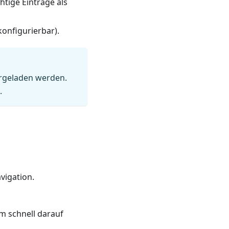
tige Einträge als
onfigurierbar).
ergeladen werden.
.
vigation.
um schnell darauf