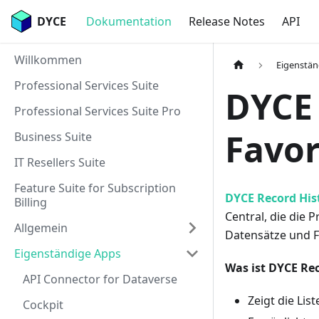
DYCE
Dokumentation
Release Notes
API
Willkommen
Eigenstän
Professional Services Suite
DYCE 
Professional Services Suite Pro
Favor
Business Suite
IT Resellers Suite
Feature Suite for Subscription
DYCE Record His
Billing
Central, die die 
Allgemein
Datensätze und Fa
Eigenständige Apps
Was ist DYCE Rec
API Connector for Dataverse
Zeigt die Lis
Cockpit