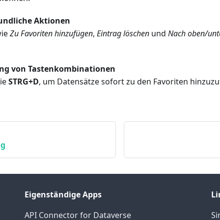
undliche Aktionen
wie
Zu Favoriten hinzufügen
,
Eintrag löschen
und
Nach oben/unt
ng von Tastenkombinationen
ie
STRG+D
, um Datensätze sofort zu den Favoriten hinzuz
ng
Eigenständige Apps
Li
API Connector for Dataverse
S