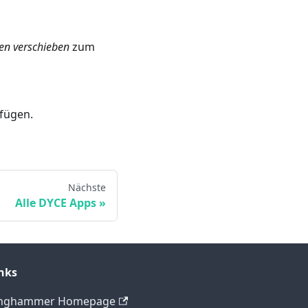
en verschieben
zum
ufügen.
Nächste
Alle DYCE Apps
nks
inghammer Homepage