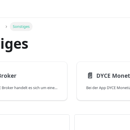
Sonstiges
iges
📄️
Broker
DYCE Monet
Bei der App DYCE Broker handelt es sich um eine kostenlose, sogenannte Library-App, die automatisch mit allen DYCE Apps mitinstalliert wird. Sie ermöglicht die Kommunikation zwischen DYCE Apps, die nicht voneinander abhängig sind, durch die Implementierung einer losen Bindung - ohne Typüberprüfung während der Kompilierung, nur während der Laufzeit. Es handelt sich ausschließlich um eine technische Notwendigkeit, die auch zu Entwicklungszwecken verwendet werden kann.