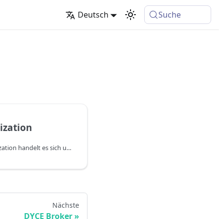
Deutsch
Suche
ization
Bei der App DYCE Monetization handelt es sich um eine kostenlose, sogenannte Library-App, die automatisch mit allen DYCE Apps mitinstalliert wird. Sie wird für die Aktivierung und die Ermittlung von Nutzungsdaten verwendet.
Nächste
DYCE Broker