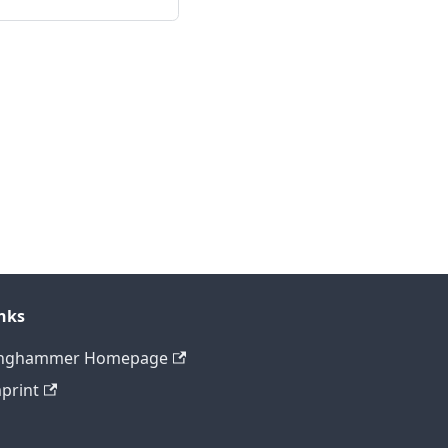
nks
inghammer Homepage
print