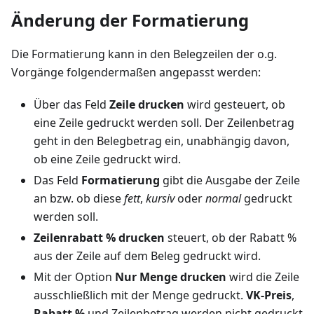
Änderung der Formatierung
Die Formatierung kann in den Belegzeilen der o.g.
Vorgänge folgendermaßen angepasst werden:
Über das Feld
Zeile drucken
wird gesteuert, ob
eine Zeile gedruckt werden soll. Der Zeilenbetrag
geht in den Belegbetrag ein, unabhängig davon,
ob eine Zeile gedruckt wird.
Das Feld
Formatierung
gibt die Ausgabe der Zeile
an bzw. ob diese
fett
,
kursiv
oder
normal
gedruckt
werden soll.
Zeilenrabatt % drucken
steuert, ob der Rabatt %
aus der Zeile auf dem Beleg gedruckt wird.
Mit der Option
Nur Menge drucken
wird die Zeile
ausschließlich mit der Menge gedruckt.
VK-Preis
,
Rabatt %
und Zeilenbetrag werden nicht gedruckt