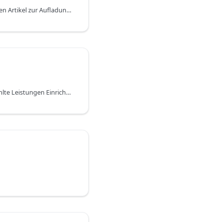
Starten Sie, indem Sie einen Artikel zur Aufladung einer Vorausbezahlte Leistung anlegen. In der Artikelkarte kann das entsprechende Kennzeichen gesetzt und weitere Informationen hinterlegt werden.
Auf der Seite Vorausbezahlte Leistungen Einrichtung werden allgemeine Einstellungen und Standardwerte für die Erstellung und Verwaltung von Vorausbezahlten Leistungen vorgenommen. Im Inforegister Allgemein stehen hierfür einige Felder zur Verfügung.