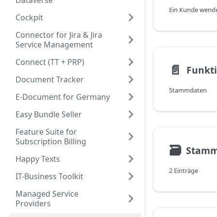
Dataverse
Cockpit
Connector for Jira & Jira
Service Management
Connect (TT + PRP)
📄️
Funkt
Document Tracker
Stammdaten
E-Document for Germany
Easy Bundle Seller
Feature Suite for
Subscription Billing
🗃
Stamm
Happy Texts
2 Einträge
IT-Business Toolkit
Managed Service
Providers