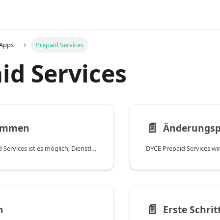
 Apps
Prepaid Services
id Services
📄️
ommen
Änderungsp
Mit DYCE Prepaid Services ist es möglich, Dienstleistungen, Leistungen oder Budgets jeder Art vorab zu verkaufen, welche anschließend über unterschiedliche Prozesse verbraucht werden können. Die App erweitert die Funktionalität von DYCE Project Billing.
📄️
n
Erste Schrit