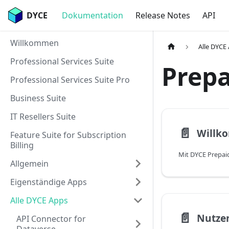
DYCE
Dokumentation
Release Notes
API
Willkommen
Alle DYCE
Professional Services Suite
Prepa
Professional Services Suite Pro
Business Suite
IT Resellers Suite
📄️
Willk
Feature Suite for Subscription
Billing
Allgemein
Eigenständige Apps
Alle DYCE Apps
📄️
Nutze
API Connector for