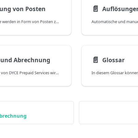
📄️
lung von Posten
Auflösunge
Zu- und Abgänge werden in Form von Posten zu einer Vorausbezahlten Leistung dokumentiert. Diese Posten werden auf verschiedenen Wegen automatisch erstellt - zum einen durch die Buchung von Rechnungen für Zugänge und Verbräuche oder indem eine Auflösung für einen abgelaufenen Posten durchgeführt wird. Auch in Verbindung mit Gutschriften entstehen Posten. Unabhängig davon können Posten auch manuell erstellt werden.
📄️
e und Abrechnung
Glossar
Die Verwendung von DYCE Prepaid Services wird als monatliche Gebühr pro Benutzer abgerechnet, dem eine Business Central Lizenz (Full User, d.h. Essential oder Premium, nicht Team Member) zugewiesen ist. Zusätzlich wird einmalig pro Monat eine Basisgebühr in Rechnung gestellt. Vorab ist es aber möglich, den vollen Funktionsumfang zeitlich unbegrenzt zu testen. Dies gilt allerdings nur für Sandbox-Umgebungen für Business Central. Die Verwendung in einer Produktiv-Umgebung zieht automatisch eine Abrechnung nach sich. Die aktuellen Preise entnehmen Sie bitte der DYCE Webseite. Die Nutzung der optionalen Erweiterung DYCE Recurring Prepaid Services ist hingegen kostenlos. Unabhängig davon liegt der Preisfindung der Anspruch zugrunde, diese möglichst fair zu gestalten. Dazu gehört v.a. auch, nur den tatsächlichen Nutzen bzw. Mehrwert in Rechnung zu stellen.
Abrechnung