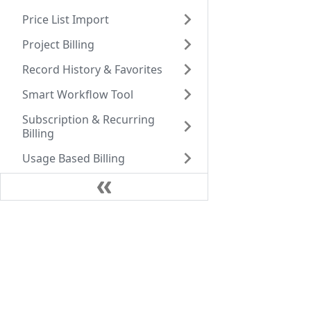
Price List Import
Project Billing
Record History & Favorites
Smart Workflow Tool
Subscription & Recurring
Billing
Usage Based Billing
Suites
Feature Suite for Subscription Billing
Professional Services Suite
Professional Services Suite Pro