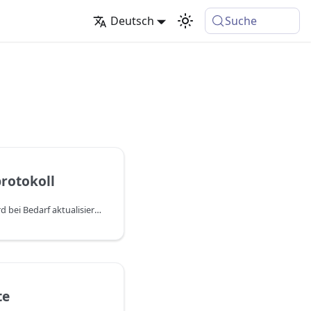
Deutsch
Suche
rotokoll
DYCE Prepaid Services wird bei Bedarf aktualisiert und ist immer mit den aktuellen und kommenden Versionen von Business Central kompatibel. Die relevanten Änderungen werden einzeln in den Release Notes beschrieben. Zum Filtern auf eine bestimmte App kann der entsprechende Tag verwendet werden. Darüber hinaus besteht die Möglichkeit, Informationen zu Updates als RSS-Feed zu abonnieren.
te