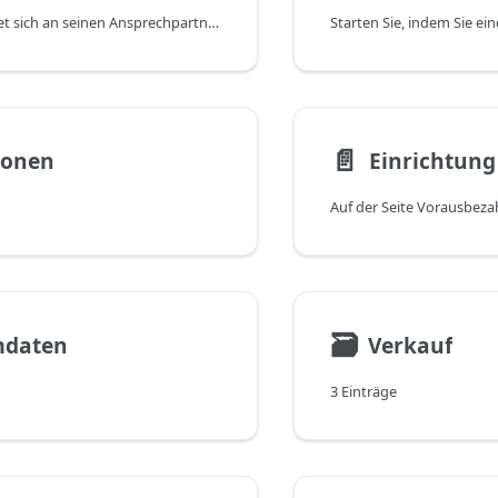
Ein Kunde wendet sich an seinen Ansprechpartner im Vertrieb und möchte einige Dienstleistungen im Voraus erwerben und diese zu einem späteren Zeitpunkt abrufen. Es ist für ihn in Ordnung, wenn er auch im Voraus bezahlt, sofern er dieses Budget für beliebige Dienstleistungen in der Zukunft verwenden kann.
📄️
ionen
Einrichtung
🗃
daten
Verkauf
3 Einträge