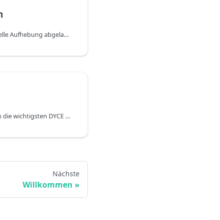
n
Automatische und manuelle Aufhebung abgelaufener Vorausbezahlter Leistungen
In diesem Glossar können die wichtigsten DYCE Begriffe nachgeschlagen werden.
Nächste
Willkommen