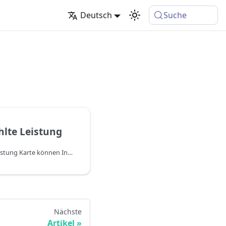
Deutsch
Suche
lte Leistung
In der Vorausbezahlte Leistung Karte können Informationen und Details zu der konkreten Vorausbezahlte Leistung gesammelt werden. Hier ist u.a. der aktuelle Stand des Guthabens ersichtlich. Nachdem der Kunde eine Vorausbezahlte Leistung aufgeladen hat, kann sie je nach Bedarf verbraucht werden.
Nächste
Artikel