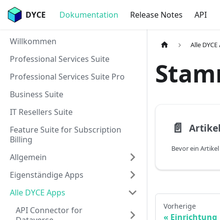
DYCE
Dokumentation
Release Notes
API
Willkommen
Alle DYCE
Professional Services Suite
Stam
Professional Services Suite Pro
Business Suite
IT Resellers Suite
📄️
Artike
Feature Suite for Subscription
Billing
Allgemein
Eigenständige Apps
Alle DYCE Apps
Vorherige
API Connector for
Einrichtung