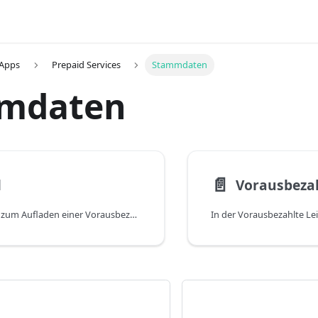
 Apps
Prepaid Services
Stammdaten
mdaten
📄️
l
Vorausbezah
Bevor ein Artikel zum Aufladen einer Vorausbezahlten Leistung verwendet werden kann (Feld Vorausbezahlte Leistung im Register Allgemein auf der Artikelkarte), muss er die folgenden Anforderungen erfüllen: