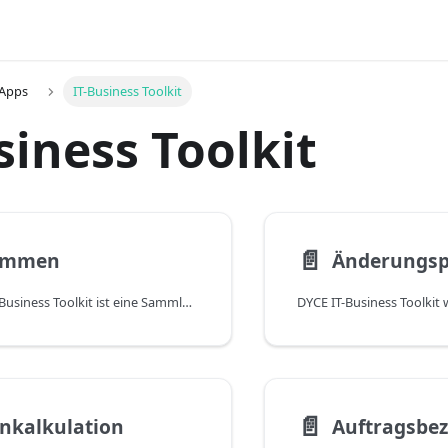
 Apps
IT-Business Toolkit
siness Toolkit
📄️
ommen
Änderungsp
Die App DYCE IT-Business Toolkit ist eine Sammlung verschiedener Funktionen, die vor allem in der IT-Branche benötigt werden, aber nicht darauf beschränkt sind. Neben den Features gehören auch weitere Apps zum Lieferumfang, die im Zusammenhang mit DYCE IT-Business Toolkit kostenlos verwendet werden können. Dabei handelt es sich um die folgenden Apps:
📄️
nkalkulation