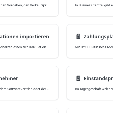
Neben dem üblichen Vorgehen, den Verkaufspreis eines Artikels aus dessen Stammdaten in die Verkaufszeile zu übernehmen, besteht die Möglichkeit, diesen anhand einer prozentualen Marge zu berechnen. Dies kommt häufig bei spezifischen Handelsartikeln (z.B. Hardware) vor, bei denen kein Verkaufspreis vorliegt (bspw. wenn die Artikel per Kalkulationsimport erstellt wurden) oder die Marge von größerer Bedeutung ist als der absolute Verkaufspreis. Grundsätzlich ist die Marge aus Kalkulationssicht eine der wichtigsten Voraussetzung zur Gewinnerzielung eines handelsorientierten Unternehmens.
📄️
ationen importieren
Zahlungspl
Mit dieser Funktionalität lassen sich Kalkulationen bzw. Konfigurationen aus einem Vorsystem in ein Verkaufsangebot oder Verkaufsauftrag importieren. Dabei ist es unerheblich, ob es sich bei dem Vorsystem um ein internes (vertriebsorientiertes) System oder um das Angebotssystem bspw. eines Lieferanten handelt. Ein universeller Import liest die Inhalte aus einer Datei in eine Importtabelle ein. Alternativ können die Daten auch per Schnittstelle in die Importtabelle übergeben werden. Bei der anschließenden Verarbeitung werden alle Artikel, die während des Imports noch nicht vorhanden sind, als Katalogartikel und Artikel angelegt und die Angebots-/Auftragszeilen erstellt.
📄️
znehmer
Einstandspr
In Branchen wie dem Softwarevertrieb oder der Lizenzierung benötigen Anbieter häufig detaillierte Informationen zum Endkunden, nicht nur zum Zwischenhändler. Dazu gehören typischerweise Ansprechpartner, E-Mail-Adresse und Unternehmensname. Um dies zu unterstützen, ermöglicht DYCE die Eingabe dieser Schlüsseldaten im Kundenauftrag und die automatische Übertragung in die verknüpfte Bestellung. Dies unterstützt flexible Arbeitsabläufe, wie sie in Vertrieb und Beschaffung üblich sind, da die erforderlichen Daten entweder vor der Erstellung der Bestellung oder später im Prozess eingegeben werden können.