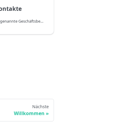
ontakte
Kontakte werden über sogenannte Geschäftsbeziehungen mit Debitoren (und/oder Kreditoren) verknüpft. Details zu der Funktionsweise von Geschäftsbeziehungen entnehmen Sie bitte diesem Teil der Microsoft Dokumentation.
Nächste
Willkommen