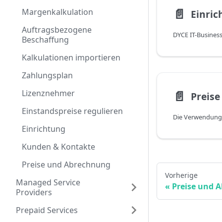
📄️
Margenkalkulation
Einric
Auftragsbezogene
Beschaffung
Kalkulationen importieren
Zahlungsplan
Lizenznehmer
📄️
Preis
Einstandspreise regulieren
Einrichtung
Kunden & Kontakte
Preise und Abrechnung
Vorherige
Managed Service
Preise und 
Providers
Prepaid Services