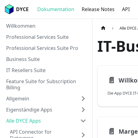
DYCE
Dokumentation
Release Notes
API
Willkommen
Alle DYCE
Professional Services Suite
IT-Bu
Professional Services Suite Pro
Business Suite
IT Resellers Suite
📄️
Willk
Feature Suite for Subscription
Billing
Allgemein
Eigenständige Apps
Alle DYCE Apps
📄️
Marge
API Connector for