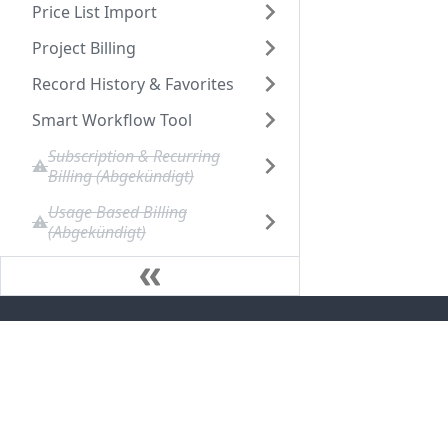
Price List Import
Project Billing
Record History & Favorites
Smart Workflow Tool
Subscription & Recurring
Billing (Abgekündigt)
Usage Based Billing
(Abgekündigt)
Suites
Feature Suite for Subscription Billing
Professional Services Suite
Professional Services Suite Pro