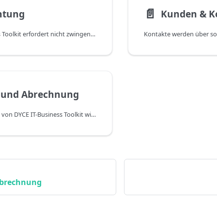
📄️
htung
Kunden & K
DYCE IT-Business Toolkit erfordert nicht zwingend eine spezielle Einrichtung. Allerdings sind Einrichtung für die Themen Margenkalkulation und der Import von Kalkulationen möglich. Diese werden in den jeweiligen Abschnitten in diesem Kapitel erläutert.
e und Abrechnung
Die Verwendung von DYCE IT-Business Toolkit wird als monatliche Gebühr pro Benutzer abgerechnet, dem eine Business Central Lizenz (Essential, Premium oder Team Member) zugewiesen ist. Zusätzlich wird einmalig pro Monat eine Basisgebühr in Rechnung gestellt. Vorab ist es aber möglich, den vollen Funktionsumfang zeitlich unbegrenzt zu testen. Dies gilt allerdings nur für Sandbox-Umgebungen für Business Central. Die Verwendung in einer Produktiv-Umgebung zieht automatisch eine Abrechnung nach sich. Die aktuellen Preise entnehmen Sie bitte der DYCE IT-Business Toolkit Webseite. Unabhängig davon liegt der Preisfindung der Anspruch zugrunde, diese möglichst fair zu gestalten. Dazu gehört v.a. auch, nur den tatsächlichen Nutzen bzw. Mehrwert in Rechnung zu stellen.
Abrechnung