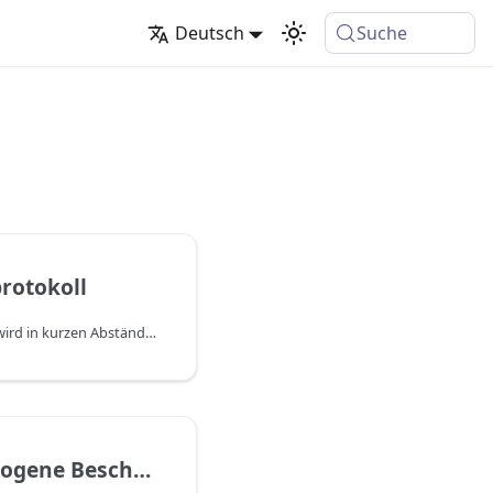
Deutsch
Suche
rotokoll
DYCE IT-Business Toolkit wird in kurzen Abständen aktualisiert und ist immer mit den aktuellen und kommenden Versionen von Business Central kompatibel. Die relevanten Änderungen werden einzeln in den Release Notes beschrieben. Zum Filtern auf eine bestimmte App kann der entsprechende Tag verwendet werden. Darüber hinaus besteht die Möglichkeit, Informationen zu Updates als RSS-Feed zu abonnieren.
Auftragsbezogene Beschaffung