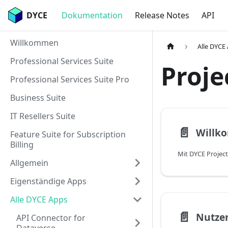
DYCE
Dokumentation
Release Notes
API
Willkommen
Alle DYCE
Professional Services Suite
Proje
Professional Services Suite Pro
Business Suite
IT Resellers Suite
📄️
Willk
Feature Suite for Subscription
Billing
Allgemein
Eigenständige Apps
Alle DYCE Apps
📄️
Nutze
API Connector for