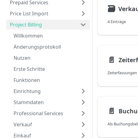
Prepaid Services
🗃
Verka
Price List Import
4 Einträge
Project Billing
Willkommen
Änderungsprotokoll
Nutzen
📄️
Zeiter
Erste Schritte
Funktionen
Einrichtung
Stammdaten
📄️
Buchu
Professional Services
Verkauf
Einkauf