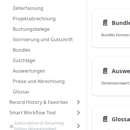
Zeiterfassung
Projektabrechnung
📄️
Bundl
Buchungsbelege
Stornierung und Gutschrift
Bundles
Zuschläge
📄️
Auswe
Auswertungen
Preise und Abrechnung
Dimensionswert 
Glossar
Record History & Favorites
Smart Workflow Tool
📄️
Glossa
Subscription & Recurring
Billing (Abgekündigt)