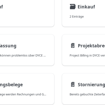
🗃
uf
Einkauf
2 Einträge
📄️
fassung
Projektabr
Zeiterfassungen können problemlos über DYCE Project Billing erstellt werden. Allerdings ist die App nicht dafür konzipiert, alle Zeiterfassungen direkt in der App zu erstellen. Vielmehr ist die App dafür optimiert, Zeiterfassungen freizugeben, zu buchen und abzurechnen.
📄️
ngsbelege
Als Buchungsbelege werden Rechnungen und Gutschriften bezeichnet, da diese Belege gebucht werden können. Beim Erstellen dieser Belege über die Projektabrechnung erkennt das System anhand der zugrunde liegenden Projektplanzeilen, ob eine Rechnung oder eine Gutschrift zu erstellen ist. Dies gilt für Projektaufgaben sowohl mit als auch ohne Auftragsbezug.