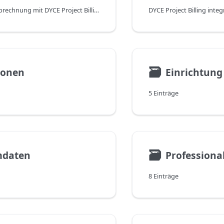
Ziel der Projektabrechnung mit DYCE Project Billing ist es, Dienstleistungen und Artikel (später auch Reisekosten) zu einem Kundenprojekt gemeinsam über Verkaufsaufträge abrechnen und das Projektbudget kontrollieren zu können.
🗃
ionen
Einrichtung
5 Einträge
🗃
daten
Professional
8 Einträge