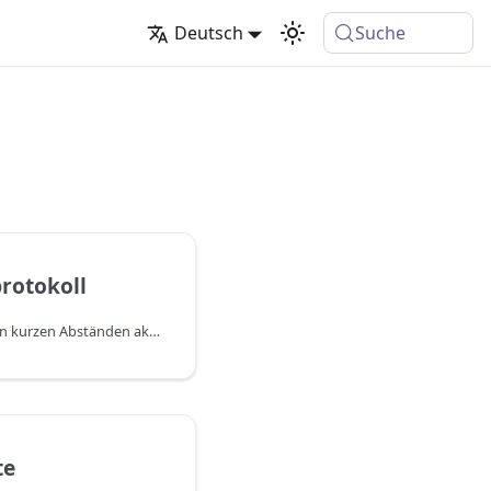
Deutsch
Suche
rotokoll
DCYE Project Billing wird in kurzen Abständen aktualisiert und ist immer mit den aktuellen und kommenden Versionen von Business Central kompatibel. Die relevanten Änderungen werden einzeln in den Release Notes beschrieben. Zum Filtern auf eine bestimmte App kann der entsprechende Tag verwendet werden. Darüber hinaus besteht die Möglichkeit, Informationen zu Updates als RSS-Feed zu abonnieren.
te