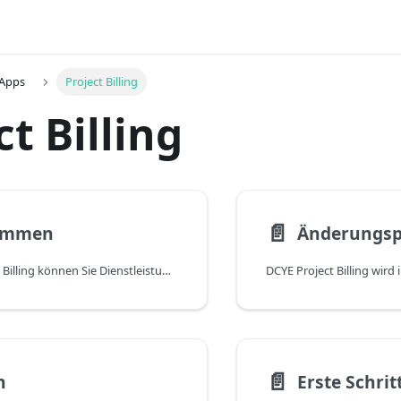
 Apps
Project Billing
ct Billing
📄️
ommen
Änderungsp
Mit DYCE Project Billing können Sie Dienstleistungen unkompliziert in Rechnung stellen. Flexible Abrechnungsmodelle unterstützen Sie und sorgen für eine erhebliche Zeitersparnis.
📄️
n
Erste Schrit