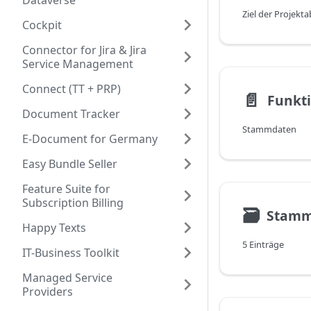
Dataverse
Cockpit
Connector for Jira & Jira
Service Management
Connect (TT + PRP)
📄️
Funkt
Document Tracker
Stammdaten
E-Document for Germany
Easy Bundle Seller
Feature Suite for
Subscription Billing
🗃
Stamm
Happy Texts
5 Einträge
IT-Business Toolkit
Managed Service
Providers