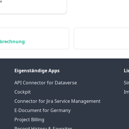
ze
Abrechnung
Eigenständige Apps
Li
API Connector for Dataverse
S
Cockpit
Im
Connector for Jira Service Management
E-Document for Germany
Project Billing
Record History & Favorites