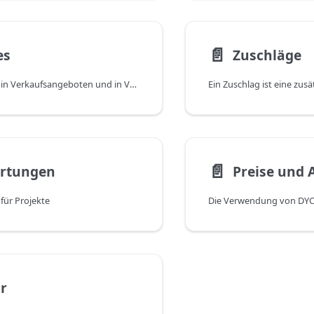
📄️
es
Zuschläge
Bundles können in Verkaufsangeboten und in Verkaufsaufträgen verwendet werden. Es handelt sich dabei um eine Zusammenfassung einzelner Komponenten zu einem eigenständigen Produkt. Zusätzlich kann mithilfe von Formatierungen gesteuert werden, welche Inhalte und wie diese Inhalte auf Druckbelegen ausgegeben werden sollen. Bundles und Formatierungen sind Teil der App DYCE Easy Bundle Seller, welche zum Lieferumfang von DYCE Project Billing gehört.
📄️
rtungen
Preise und
für Projekte
r