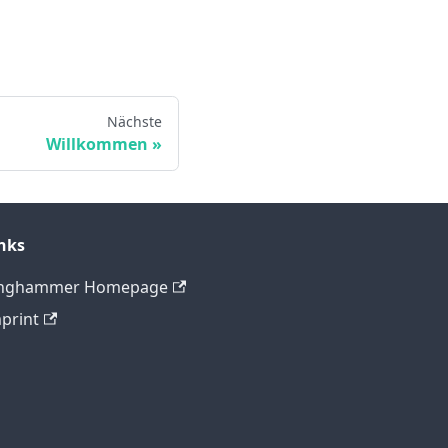
Nächste
Willkommen
nks
inghammer Homepage
print