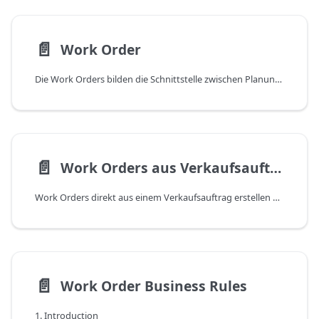
📄️
Work Order
Die Work Orders bilden die Schnittstelle zwischen Planung, Projektmanagement und Abrechnung von Dienstleistungen. Sie ermöglichen das detaillierte Arbeiten in Business Central und die nahtlose Integration komplexer, hierarchischer Aufgabenstrukturen (wie Atlassian Jira und Azure DevOps) in eine präzise und kundenfreundliche Rechnungsstellung.
📄️
Work Orders aus Verkaufsaufträgen erstellen
Work Orders direkt aus einem Verkaufsauftrag erstellen und verknüpfen in DYCE Project Billing
📄️
Work Order Business Rules
1. Introduction