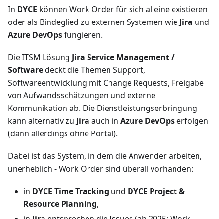
In
DYCE
können Work Order für sich alleine existieren
oder als Bindeglied zu externen Systemen wie
Jira
und
Azure DevOps
fungieren.
Die ITSM Lösung
Jira Service Management /
Software
deckt die Themen Support,
Softwareentwicklung mit Change Requests, Freigabe
von Aufwandsschätzungen und externe
Kommunikation ab. Die Dienstleistungserbringung
kann alternativ zu
Jira
auch in
Azure DevOps
erfolgen
(dann allerdings ohne Portal).
Dabei ist das System, in dem die Anwender arbeiten,
unerheblich - Work Order sind überall vorhanden:
in
DYCE Time Tracking
und
DYCE Project &
Resource Planning
,
in
Jira
entsprechen die Issues (ab 2025: Work