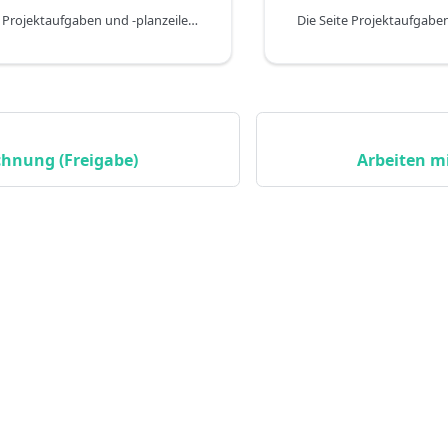
Hintergründe zu Projektaufgaben und -planzeilen werden in diesem Teil der DYCE Dokumentation erläutert. Sie bilden die Basis für Zeiterfassungen und die Abrechnung von Dienstleistungen. In dem folgenden Teil wird speziell auf die Erstellung von Projektaufgaben und Projektplanzeilen aus Verkaufsaufträgen eingegangen.
chnung (Freigabe)
Arbeiten m