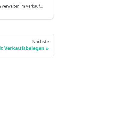
Die Seite Projektaufgaben verwalten im Verkaufsauftrag vereinfacht die Erstellung, Verwaltung und Budgetierung von Projektaufgaben (PT) und Projektplanzeilen (PPL), die für das Erstellen, Freigeben, Buchen und Fakturieren von Zeiterfassungen unerlässlich sind. Die Seite ermöglicht es Benutzern, das Budget einer einzelnen Verkaufszeile einfach in mehrere, detaillierte Budgets und strukturierte Projektaufgaben aufzuteilen und eine bessere Übersicht über die Budgetzuweisung zu erhalten.
Nächste
it Verkaufsbelegen