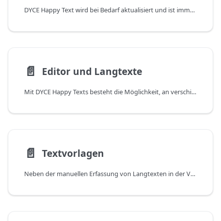
DYCE Happy Text wird bei Bedarf aktualisiert und ist immer mit den aktuellen und kommenden Versionen von Business Central kompatibel. Die relevanten Änderungen werden einzeln in den Release Notes beschrieben. Zum Filtern auf eine bestimmte App kann der entsprechende Tag verwendet werden. Darüber hinaus besteht die Möglichkeit, Informationen zu Updates als RSS-Feed zu abonnieren.
📄️
Editor und Langtexte
Mit DYCE Happy Texts besteht die Möglichkeit, an verschiedenen Stellen in Business Central Langtexte zu verwenden und diese auch ausdrucken zu können. Dabei werden auch Bilder innerhalb des Fließtextes unterstützt. Für die Erfassung von Langtexten steht ein Editor zur Verfügung. Hierüber können Texte nicht nur erstellt, sondern auch formatiert werden. Langtexte und Bilder können an den folgenden Stellen verwendet werden:
📄️
Textvorlagen
Neben der manuellen Erfassung von Langtexten in der Verkaufszeile und der Hinterlegung von erweiterten Beschreibungen in den Stammdaten (für Artikel, Katalogartikel und Ressourcen) können Textvorlagen auch frei definiert werden. Auch lassen sie sich als automatische Vorschläge für Vor- und Nachtexte in Verkaufsbelegen verwenden. Textvorlagen beinhalten bereits formatierten Text und auch Bilder. Sie können bei Bedarf angepasst oder erweitert werden. Darüber hinaus bieten sie die Möglichkeit für die Verwendung von Platzhaltern, die dann zu einem späteren Zeitpunkt automatisch mit konkreten Werten ersetzt werden.