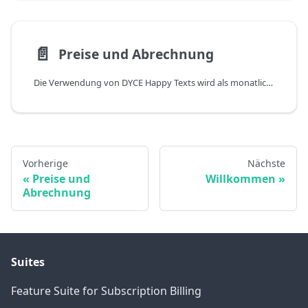
📄️
Preise und Abrechnung
Die Verwendung von DYCE Happy Texts wird als monatliche Gebühr pro Benutzer abgerechnet, dem eine Business Central Lizenz (Essential, Premium, Device oder Team Member) zugewiesen ist. Vorab ist es aber möglich, den vollen Funktionsumfang zeitlich unbegrenzt zu testen. Dies gilt allerdings nur für Sandbox-Umgebungen für Business Central. Die Verwendung in einer Produktiv-Umgebung zieht automatisch eine Abrechnung nach sich. Die aktuellen Preise entnehmen Sie bitte der DYCE Happy Texts Webseite. Unabhängig davon liegt der Preisfindung der Anspruch zugrunde, diese möglichst fair zu gestalten. Dazu gehört v.a. auch, nur den tatsächlichen Nutzen bzw. Mehrwert in Rechnung zu stellen.
Vorherige
Nächste
Preise und
Willkommen
Abrechnung
Suites
Feature Suite for Subscription Billing