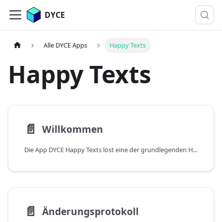
DYCE
Alle DYCE Apps
Happy Texts
Happy Texts
📄️
Willkommen
Die App DYCE Happy Texts löst eine der grundlegenden Herausforderungen, die es in Microsoft Dynamics 365 Business Central schon immer gab: formatierbare Langtexte und Bilder in Verkaufsbelegen! Diese Langtexte stehen sowohl als Vor- und Nachtexte zu einem Verkaufsvorgang als auch als erweiterte Beschreibung zu den Produkten in den Belegzeilen zur Verfügung. Selbstverständlich können sie auch mit Bordmitteln ausgedruckt werden.
📄️
Änderungsprotokoll