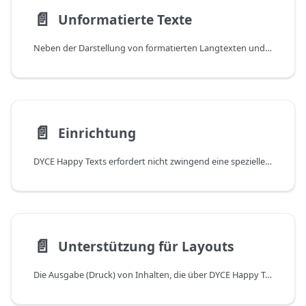
📄️
Unformatierte Texte
Neben der Darstellung von formatierten Langtexten und Bildern wird der in DYCE Happy Texts enthaltene Editor auch zur Anzeige von unformatierten Texten verwendet. Hierbei handelt es sich bspw. um die Inhalte der Berichtskonfiguration oder der Beschreibung von Zeiterfassungen.
📄️
Einrichtung
DYCE Happy Texts erfordert nicht zwingend eine spezielle Einrichtung. Allerdings ist eine Standard-Vorlage (Cascading Style Sheet - CSS) für Absatz- und Zeichenformate Bestandteil des Lieferumfangs. Hierüber besteht die Möglichkeit, die im Editor auswählbaren Formatierungen zu definieren.
📄️
Unterstützung für Layouts
Die Ausgabe (Druck) von Inhalten, die über DYCE Happy Texts erstellt wurden, kann wahlweise per WORD Layout oder per RDL Layout erfolgen. Im Lieferumfang der App sind daher für jeden der folgenden Berichte zwei zusätzliche Layouts enthalten. Diese können anhand des Erweiterungsnamens DYCE Happy Texts identifiziert werden.