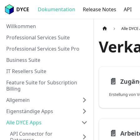
DYCE
Dokumentation
Release Notes
API
Willkommen
Alle DYCE
Professional Services Suite
Verk
Professional Services Suite Pro
Business Suite
IT Resellers Suite
📄️
Zugän
Feature Suite for Subscription
Billing
Allgemein
Eigenständige Apps
Alle DYCE Apps
📄️
Arbeit
API Connector for