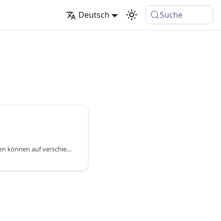
Deutsch
Suche
Vorausbezahlte Leistungen können auf verschiedene Arten verwendet bzw. verbraucht werden. So können sie zu einen in Verkaufsaufträgen oder in Verkaufsrechnungen verwendet werden. Zum anderen können auch Dienstleistungen (die keinen Auftragsbezug haben) über Projekte gegen eine Vorausbezahlte Leistung berechnet werden.