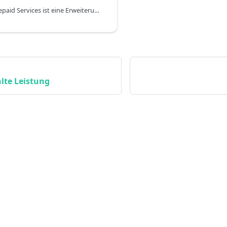
Die App DYCE Prepaid Services ist eine Erweiterung für DYCE Project Billing und ermöglicht die Nutzung von Vorausbezahlten Leistungen in Kombination mit Projekten. In DYCE Project Billing werden Projekte zur Zeiterfassung und Abrechnung aller Arten von Dienstleistungen und zur Integration in den Verkaufsbereich verwendet. Hintergründe zum Aufbau und zur Einstellung von Projekten werden in diesem Teil der DYCE Dokumentation erläutert.
lte Leistung