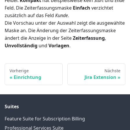
Felder.
Kompakt
hat beispielsweise kein
Start
und
Ende
Feld. Die Zeiterfassungsmaske
Einfach
verzichtet
zusätzlich auf das Feld
Kunde
.
Die Vorschau unter der Auswahl zeigt die ausgewählte
Maske an. Die Änderung der Zeiterfassungsmaske
ändert die Anzeige in der Seite
Zeiterfassung
,
Unvollständig
und
Vorlagen
.
Vorherige
Nächste
Einrichtung
Jira Extension
Suites
Feature Suite for Subscription Billing
Professional Services Suite