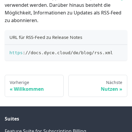
verwendet werden. Darüber hinaus besteht die
Möglichkeit, Informationen zu Updates als RSS-Feed
zu abonnieren.
URL für RSS-Feed zu Release Notes
https
:
/
/
docs
.
dyce
.
cloud
/
de
/
blog
/
rss
.
xml
Vorherige
Nächste
Willkommen
Nutzen
Suites
Feature Suite for Subscription Billing