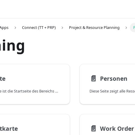
 Apps
Connect (TT + PRP)
Project & Resource Planning
ning
📄️
te
Personen
Die Seite Projekte ist die Startseite des Bereichs Planung. Sie bietet einen Überblick über die bestehenden Projekte und ihre chronologische Reihenfolge.
📄️
tkarte
Work Order