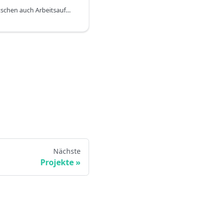
Eine Work Order (im Deutschen auch Arbeitsauftrag) ist ein zentrales Dokument, das die Ausführung und Abrechnung eines bestimmten Projekts, einer Aufgabe oder einer Dienstleistung unterstützt. Sie dient als Dreh- und Angelpunkt für die Kommunikation, Planung, Ausführung und Verfolgung von Arbeitspaketen aller Art – von internen Wartungsaufgaben bis hin zu Vorgängen in komplexen, abrechenbaren Kundenprojekten.
Nächste
Projekte