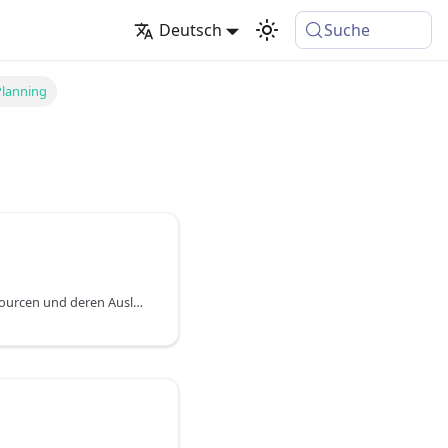
Deutsch
Suche
Planning
Diese Seite zeigt alle Ressourcen und deren Auslastung. Der Hauptteil des Bildschirms ist in die folgenden drei Bereiche unterteilt: