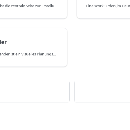
Die Projektkarte ist die zentrale Seite zur Erstellung und Verwaltung eines Projektplans. Sie wird entweder durch Klicken auf ein bestehendes Projekt in der Projektliste oder durch Erstellen eines neuen Projekts mit der Aktion NEU geöffnet.
der
Der Planungskalender ist ein visuelles Planungswerkzeug für Projektleiter und Ressourcenplaner, die Work Orders auf Ressourcen planen möchten. Er bietet eine interaktive Zeitachsenansicht, die auf einen Blick zeigt, welche Ressourcen welchen Work Orders zugewiesen sind und wann ihre Arbeit geplant ist.