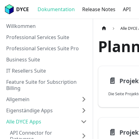
DYCE
Dokumentation
Release Notes
API
Willkommen
Alle DYCE
Professional Services Suite
Plan
Professional Services Suite Pro
Business Suite
IT Resellers Suite
📄️
Projek
Feature Suite for Subscription
Billing
Allgemein
Eigenständige Apps
Alle DYCE Apps
📄️
Projek
API Connector for