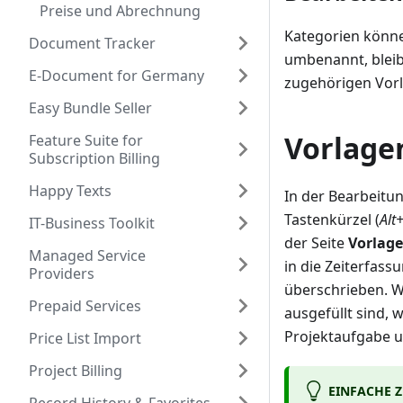
Preise und Abrechnung
Kategorien könn
Document Tracker
umbenannt, bleib
E-Document for Germany
zugehörigen Vorl
Easy Bundle Seller
Vorlage
Feature Suite for
Subscription Billing
Happy Texts
In der Bearbeitu
Tastenkürzel (
Alt
IT-Business Toolkit
der Seite
Vorlag
Managed Service
in die Zeiterfa
Providers
überschrieben. W
Prepaid Services
ausgefüllt sind, 
Projektaufgabe un
Price List Import
Project Billing
EINFACHE 