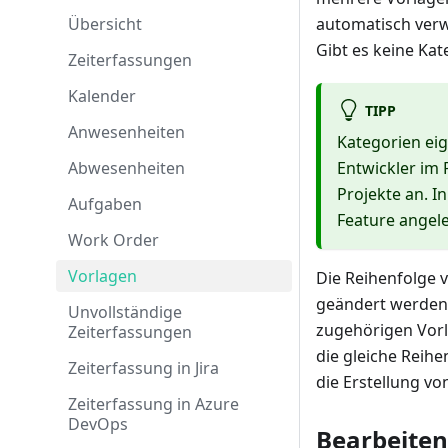
Übersicht
automatisch verw
Gibt es keine Kat
Zeiterfassungen
Kalender
TIPP
Anwesenheiten
Kategorien eig
Abwesenheiten
Entwickler im 
Projekte an. I
Aufgaben
Feature angeleg
Work Order
Vorlagen
Die Reihenfolge 
geändert werden.
Unvollständige
zugehörigen Vorl
Zeiterfassungen
die gleiche Reih
Zeiterfassung in Jira
die Erstellung vo
Zeiterfassung in Azure
DevOps
Bearbeiten