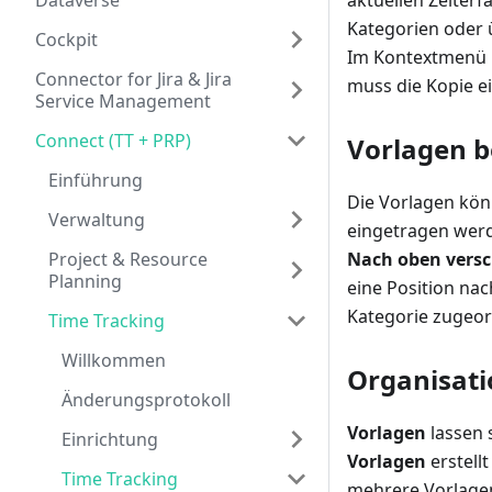
Dataverse
aktuellen Zeiterf
Kategorien oder 
Cockpit
Im Kontextmenü 
Connector for Jira & Jira
muss die Kopie e
Service Management
Connect (TT + PRP)
Vorlagen b
Einführung
Die Vorlagen kön
Verwaltung
eingetragen werd
Project & Resource
Nach oben vers
Planning
eine Position nac
Kategorie zugeo
Time Tracking
Willkommen
Organisati
Änderungsprotokoll
Vorlagen
lassen 
Einrichtung
Vorlagen
erstell
Time Tracking
mehrere Vorlagen 