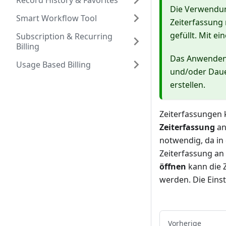
Record History & Favorites
Die Verwendun
Smart Workflow Tool
Zeiterfassung 
gefüllt. Mit e
Subscription & Recurring
Billing
Das Anwenden 
Usage Based Billing
und/oder Dauer
erstellen.
Zeiterfassungen 
Zeiterfassung
an
notwendig, da in
Zeiterfassung an
öffnen
kann die 
werden. Die Eins
Vorherige