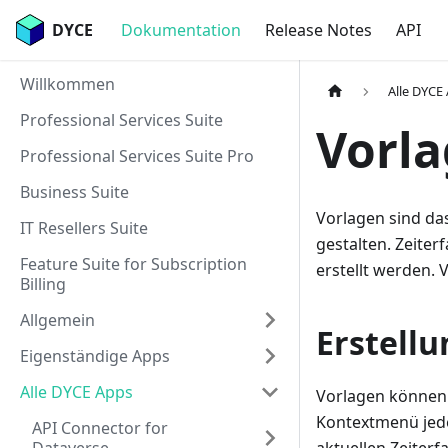
DYCE
Dokumentation
Release Notes
API
Willkommen
Alle DYCE
Professional Services Suite
Vorl
Professional Services Suite Pro
Business Suite
Vorlagen sind da
IT Resellers Suite
gestalten. Zeite
Feature Suite for Subscription
erstellt werden. 
Billing
Allgemein
Erstell
Eigenständige Apps
Alle DYCE Apps
Vorlagen können 
Kontextmenü jede
API Connector for