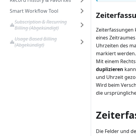
Record History & Favorites
Smart Workflow Tool
Zeiterfass
Subscription & Recurring
Billing (Abgekündigt)
Zeiterfassungen 
eines Zeitraumes
Usage Based Billing
(Abgekündigt)
Uhrzeiten des ma
markiert werden.
Mit einem Rechts
duplizieren
kann 
und Uhrzeit gez
Wird beim Versch
die ursprünglich
Zeiterf
Die Felder und d