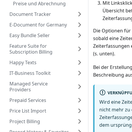
Mit Linkskli
Preise und Abrechnung
Übersicht bef
Document Tracker
Zeiterfassun
E-Document for Germany
Die Optionen für
Easy Bundle Seller
sobald eine Zeit
Feature Suite for
Zeiterfassungen e
Subscription Billing
(s. unten).
Happy Texts
Bei der Erstellun
IT-Business Toolkit
Beschreibung a
Managed Service
Providers
VERKNÜPFU
Prepaid Services
Wird eine Zeit
nicht mehr zu
Price List Import
Zeiterfassunge
Project Billing
dem ursprüngl