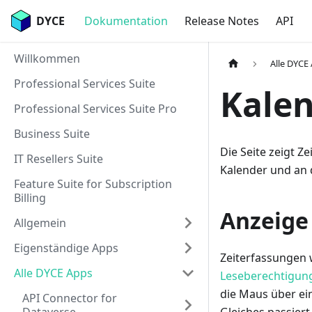
DYCE
Dokumentation
Release Notes
API
Willkommen
Alle DYCE
Professional Services Suite
Kale
Professional Services Suite Pro
Business Suite
Die Seite zeigt 
IT Resellers Suite
Kalender und an 
Feature Suite for Subscription
Billing
Anzeige
Allgemein
Eigenständige Apps
Zeiterfassungen 
Alle DYCE Apps
Leseberechtigun
die Maus über ei
API Connector for