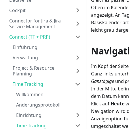
Dataverse
Gleiches passier
Oben im Kalender
Cockpit
angezeigt. An Tag
Connector for Jira & Jira
Basiskalender ar
Service Management
leicht grau darge
Connect (TT + PRP)
Einführung
Navigat
Verwaltung
Im Kopf der Seite
Project & Resource
Planning
Ganz links unter
Ganztägige
und
pr
Time Tracking
In der Mitte bef
Willkommen
dem Datum kann ü
Klick auf
Heute
w
Änderungsprotokoll
Navigation wird 
Einrichtung
Anzeigeoption fü
Time Tracking
umgeschaltet we