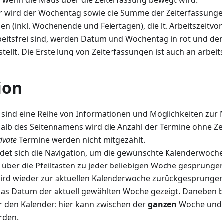
t, wenn die Maus über die Zeiterfassung bewegt wird.
 wird der Wochentag sowie die Summe der Zeiterfassunge
en (inkl. Wochenende und Feiertagen), die lt. Arbeitszeitvo
beitsfrei sind, werden Datum und Wochentag in rot und de
stellt. Die Erstellung von Zeiterfassungen ist auch an arbei
ion
 sind eine Reihe von Informationen und Möglichkeiten zur N
halb des Seitennamens wird die Anzahl der Termine ohne Ze
ivate
Termine werden nicht mitgezählt.
indet sich die Navigation, um die gewünschte Kalenderwoch
ber die Pfeiltasten zu jeder beliebigen Woche gesprunge
ird wieder zur aktuellen Kalenderwoche zurückgesprungen
das Datum der aktuell gewählten Woche gezeigt. Daneben be
r den Kalender: hier kann zwischen der
ganzen
Woche und
rden.