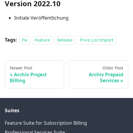
Version 2022.10
Initiale Veröffentlichung
Tags:
Fix
Feature
Release
Price List Import
Newer Post
Older Post
Archiv Project
Archiv Prepaid
Billing
Services
Suites
Feature Suite for Subscription Billing
Professional Services Suite