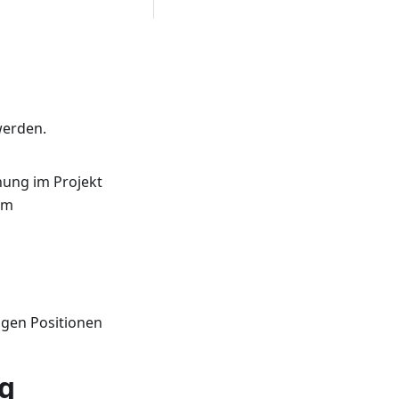
erden.
ung im Projekt
um
igen Positionen
ng