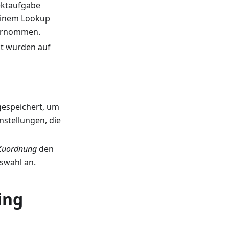
ektaufgabe
 einem Lookup
bernommen.
ct wurden auf
gespeichert, um
nstellungen, die
Zuordnung
den
swahl an.
ing