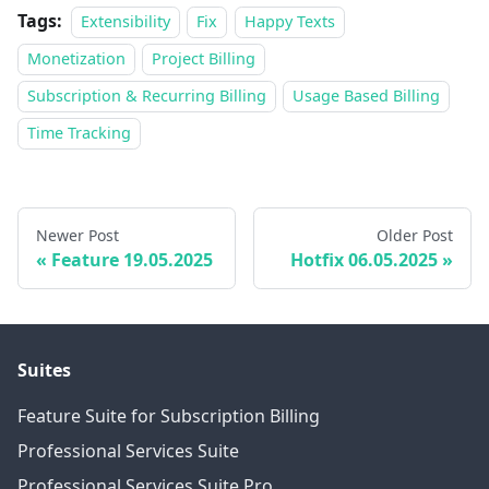
Tags:
Extensibility
Fix
Happy Texts
Monetization
Project Billing
Subscription & Recurring Billing
Usage Based Billing
Time Tracking
Newer Post
Older Post
Feature 19.05.2025
Hotfix 06.05.2025
Suites
Feature Suite for Subscription Billing
Professional Services Suite
Professional Services Suite Pro