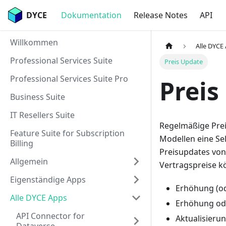
DYCE
Dokumentation
Release Notes
API
Willkommen
Alle DYCE
Professional Services Suite
Preis Update
Professional Services Suite Pro
Preis
Business Suite
IT Resellers Suite
Regelmäßige Prei
Feature Suite for Subscription
Modellen eine Sel
Billing
Preisupdates von
Allgemein
Vertragspreise k
Eigenständige Apps
Erhöhung (od
Alle DYCE Apps
Erhöhung ode
API Connector for
Aktualisieru