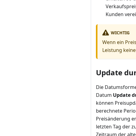
Verkaufspreis
Kunden verei
WICHTIG
Wenn ein Preis
Leistung keine
Update du
Die Datumsforme
Datum
Update d
können Preisupdat
berechnete Perio
Preisänderung er
letzten Tag der z
Zeitraum der alte