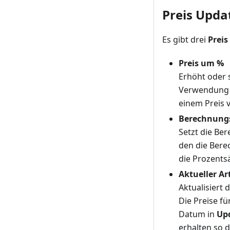
Preis Upd
Es gibt drei
Prei
Preis um %
Erhöht oder 
Verwendung n
einem Preis v
Berechnung
Setzt die Be
den die Bere
die Prozents
Aktueller Ar
Aktualisiert 
Die Preise f
Datum in
Up
erhalten so d