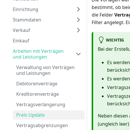
bestimmt, ob bei
Einrichtung
die Felder
Vertrag
Stammdaten
Filter angelegt. Ei
Verkauf
WICHTIG
Einkauf
Bei der Erstel
Arbeiten mit Verträgen
und Leistungen
Es werden
Verwaltung von Verträgen
berücksich
und Leistungen
Es werden
Debitorenverträge
Vertragsze
Kreditorenverträge
Vertragsz
berücksich
Vertragsverlängerung
Preis Update
Neben diesen a
(ungleich leer
Vertragsabgrenzungen