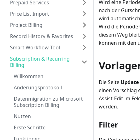
Wird eine Periode
Prepaid Services
nach der Gutschri
Price List Import
wird automatisch
Project Billing
Wird die Periode
diesem Weg bleib
Record History & Favorites
können mit den u
Smart Workflow Tool
Subscription & Recurring
Vorlage
Billing
Willkommen
Die Seite
Update 
Änderungsprotokoll
einen Vorschlag 
Assist-Edit im Fe
Datenmigration zu Microsoft
Subscription Billing
werden.
Nutzen
Filter
Erste Schritte
Funktionen
Die Vorlagen wer