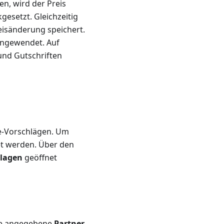
en, wird der Preis
gesetzt. Gleichzeitig
reisänderung speichert.
 angewendet. Auf
und Gutschriften
te-Vorschlägen. Um
et werden. Über den
rlagen
geöffnet
age angegebene
Partner