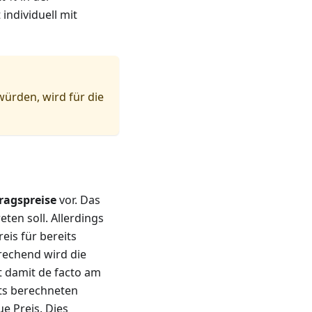
 individuell mit
würden, wird für die
ragspreise
vor. Das
ten soll. Allerdings
eis für bereits
rechend wird die
t damit de facto am
its berechneten
e Preis. Dies