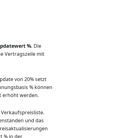
pdatewert %
. Die
e Vertragszeile mit
update von 20% setzt
echnungsbasis % können
rt erhöht werden.
Verkaufspreisliste.
egenständen und das
Preisaktualisierungen
t % in der