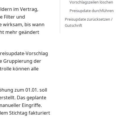
Vorschlagszeilen löschen
eldern im Vertrag,
Preisupdate durchführen
 Filter und
Preisupdate zurücksetzen /
e wirksam, bis wann
Gutschrift
cht mehr geändert
Preisupdate-Vorschlag
Die Gruppierung der
rolle können alle
öhung zum 01.01. soll
rstellt. Das geplante
anueller Eingriffe.
em Stichtag fakturiert