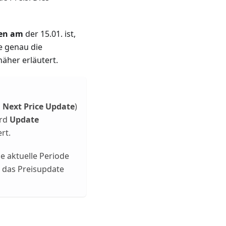
en am
der 15.01. ist,
e genau die
äher erläutert.
d
Next Price Update
)
ird
Update
rt.
e aktuelle Periode
 das Preisupdate