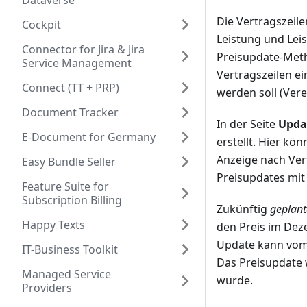
Dataverse
Die Vertragszeile
Cockpit
Leistung und Lei
Connector for Jira & Jira
Preisupdate-Meth
Service Management
Vertragszeilen e
Connect (TT + PRP)
werden soll (Ver
Document Tracker
In der Seite
Upda
E-Document for Germany
erstellt. Hier kö
Anzeige nach Ver
Easy Bundle Seller
Preisupdates mit
Feature Suite for
Subscription Billing
Zukünftig
geplant
Happy Texts
den Preis im Dez
Update kann vom 
IT-Business Toolkit
Das Preisupdate w
Managed Service
wurde.
Providers