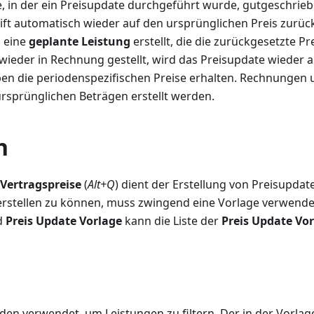
, in der ein Preisupdate durchgeführt wurde, gutgeschrieb
ft automatisch wieder auf den ursprünglichen Preis zurück
 eine
geplante Leistung
erstellt, die die zurückgesetzte P
 wieder in Rechnung gestellt, wird das Preisupdate wieder
en die periodenspezifischen Preise erhalten. Rechnungen 
rsprünglichen Beträgen erstellt werden.
n
Vertragspreise
(
Alt+Q
) dient der Erstellung von Preisupda
erstellen zu können, muss zwingend eine Vorlage verwend
ld
Preis Update Vorlage
kann die Liste der
Preis Update Vo
den verwendet, um Leistungen zu filtern. Der in der Vorl