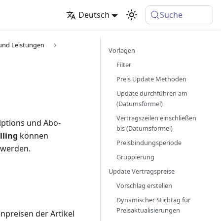
Deutsch
Suche
 und Leistungen
Vorlagen
Filter
Preis Update Methoden
Update durchführen am
(Datumsformel)
Vertragszeilen einschließen
iptions und Abo-
bis (Datumsformel)
lling
können
Preisbindungsperiode
 werden.
Gruppierung
Update Vertragspreise
Vorschlag erstellen
Dynamischer Stichtag für
Preisaktualisierungen
npreisen der Artikel