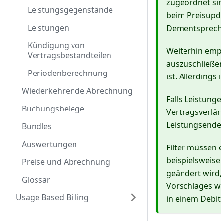
zugeordnet si
Leistungsgegenstände
beim Preisupd
Leistungen
Dementsprechen
Kündigung von
Weiterhin empf
Vertragsbestandteilen
auszuschließe
Periodenberechnung
ist. Allerdings
Wiederkehrende Abrechnung
Falls Leistung
Buchungsbelege
Vertragsverlä
Leistungsende 
Bundles
Auswertungen
Filter müssen
beispielsweise
Preise und Abrechnung
geändert wird,
Glossar
Vorschlages we
Usage Based Billing
in einem Debit