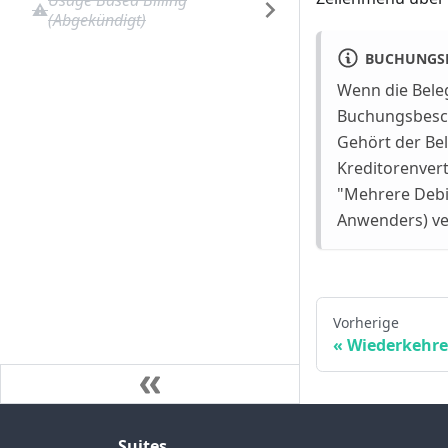
Usage Based Billing
(Abgekündigt)
BUCHUNGSB
Wenn die Bele
Buchungsbesch
Gehört der Bel
Kreditorenver
"Mehrere Debit
Anwenders) v
Vorherige
Wiederkehr
Suites