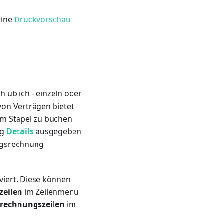
eine
Druckvorschau
 üblich - einzeln oder
von Verträgen bietet
im Stapel zu buchen
ng
Details
ausgegeben
ragsrechnung
iert. Diese können
zeilen
im Zeilenmenü
brechnungszeilen
im