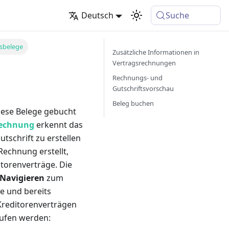
Deutsch
Suche
sbelege
Zusätzliche Informationen in
Vertragsrechnungen
Rechnungs- und
Gutschriftsvorschau
Beleg buchen
iese Belege gebucht
rechnung
erkennt das
schrift zu erstellen
Rechnung erstellt,
itorenverträge. Die
Navigieren
zum
te und bereits
Kreditorenverträgen
rufen werden: