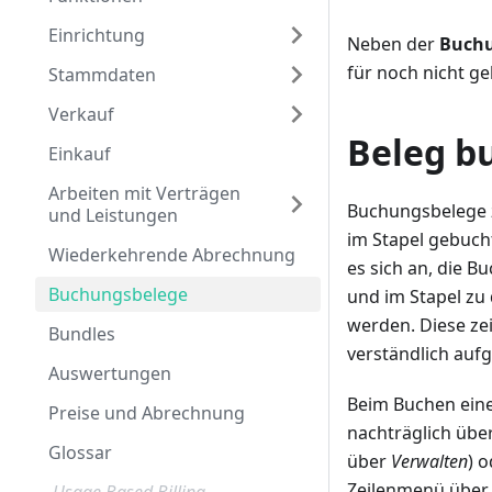
Einrichtung
Neben der
Buch
für noch nicht g
Stammdaten
Verkauf
Beleg b
Einkauf
Arbeiten mit Verträgen
Buchungsbelege z
und Leistungen
im Stapel gebuch
Wiederkehrende Abrechnung
es sich an, die 
Buchungsbelege
und im Stapel zu
werden. Diese ze
Bundles
verständlich aufg
Auswertungen
Beim Buchen eine
Preise und Abrechnung
nachträglich über
Glossar
über
Verwalten
) 
Zeilenmenü übe