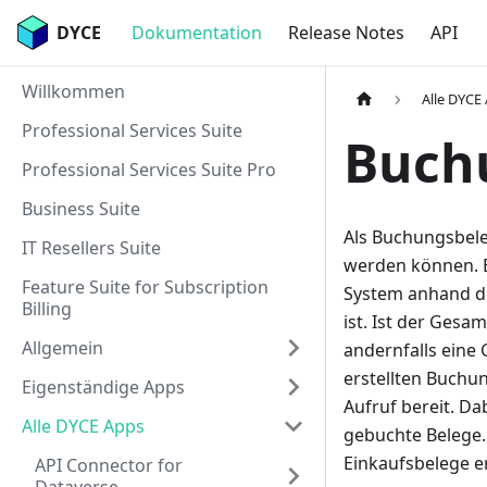
DYCE
Dokumentation
Release Notes
API
Willkommen
Alle DYCE
Professional Services Suite
Buch
Professional Services Suite Pro
Business Suite
Als Buchungsbele
IT Resellers Suite
werden können. B
Feature Suite for Subscription
System anhand de
Billing
ist. Ist der Gesa
Allgemein
andernfalls eine 
erstellten Buchu
Eigenständige Apps
Aufruf bereit. Da
Alle DYCE Apps
gebuchte Belege.
Einkaufsbelege e
API Connector for