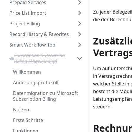
Prepaid Services
Zu jeder Belegze
Price List Import
die der Berechnu
Project Billing
Record History & Favorites
Zusätzl
Smart Workflow Tool
Vertrag
Subscription & Recurring
Billing (Abgekündigt)
Um auf unterschi
Willkommen
in Vertragsrechn
Änderungsprotokoll
welcher Stelle i
besteht die Mögl
Datenmigration zu Microsoft
Subscription Billing
Leistungsempfän
steuern.
Nutzen
Erste Schritte
Rechnun
Funktionen