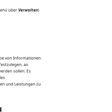
menü über
Verwalten
)
abe von Informationen
festzulegen, an
erden sollen. Es
des
en und Leistungen zu
u