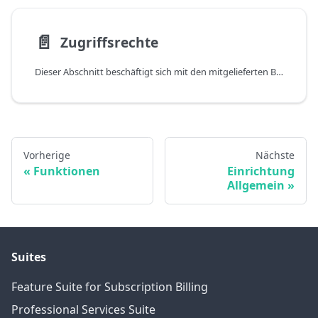
📄️
Zugriffsrechte
Dieser Abschnitt beschäftigt sich mit den mitgelieferten Berechtigungssätzen. Um die in den Berechtigungssätzen enthaltenen Berechtigungen im Detail zu prüfen, öffnen Sie bitte die Seite Berechtigungssätze (Alt+Q) und rufen dann die Aktion Berechtigungen auf.
Vorherige
Nächste
Funktionen
Einrichtung
Allgemein
Suites
Feature Suite for Subscription Billing
Professional Services Suite