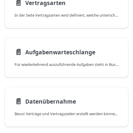
📄️
Vertragsarten
In der Seite Vertragsarten wird definiert, welche unterschiedliche Arten von Verträgen es gibt. Sie dienen zur Verwaltung und Organisation von Debitoren- und Kreditorenverträgen und können hierfür als Filter - z.B. auch für die Abrechnung - verwendet werden. Beispiele hierfür können Wartungs- oder Supportverträge, aber auch Versicherungen oder sonstige Arten von wiederkehrenden Eingangs- und Ausgangsrechnungen sein.
📄️
Aufgabenwarteschlange
Für wiederkehrend auszuführende Aufgaben steht in Business Central die Aufgabenwarteschlange zur Verfügung. Die Details zur Funktionsweise und zum Konfigurieren der Aufgabenwarteschlange entnehmen Sie bitte dieser Microsoft Dokumentation.
📄️
Datenübernahme
Bevor Verträge und Vertragszeilen erstellt werden können, müssen zunächst einige Daten angelegt oder importiert werden. Neben Debitoren, Kreditoren und Artikeln müssen auch Leistungspakete, Leistungspaketzeilen, etc. angelegt werden. Der Import wird mit Hilfe von Konfigurationspaketen durchgeführt. Die Debitorenverträge, Vertragszeilen, Leistungsgegenstände und Leistungen werden in Tabellen, die eigens für die Verarbeitung geschaffen wurden, importiert.