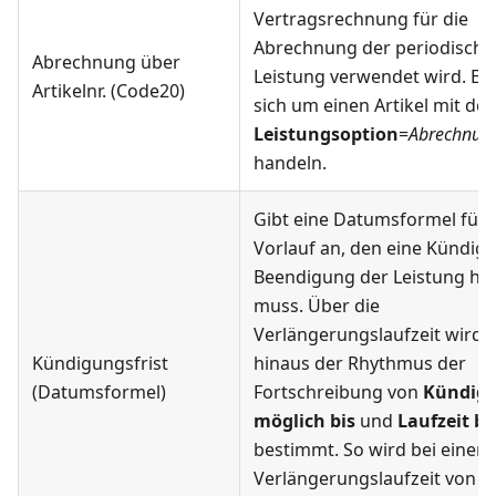
Vertragsrechnung für die
Abrechnung der periodische
Abrechnung über
Leistung verwendet wird. Es
Artikelnr. (Code20)
sich um einen Artikel mit der
Leistungsoption
=
Abrechnung
handeln.
Gibt eine Datumsformel für 
Vorlauf an, den eine Kündig
Beendigung der Leistung ha
muss. Über die
Verlängerungslaufzeit wird 
Kündigungsfrist
hinaus der Rhythmus der
(Datumsformel)
Fortschreibung von
Kündig
möglich bis
und
Laufzeit bi
bestimmt. So wird bei einer
Verlängerungslaufzeit von 1