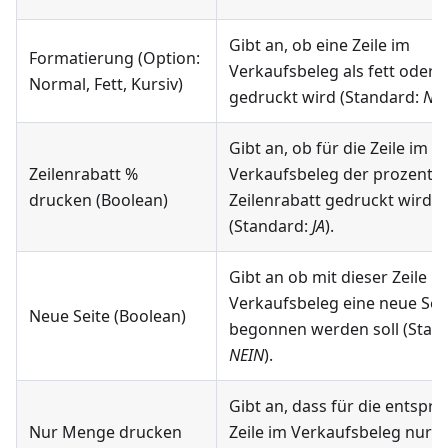
Gibt an, ob eine Zeile im
Formatierung (Option:
Verkaufsbeleg als fett oder k
Normal, Fett, Kursiv)
gedruckt wird (Standard:
No
Gibt an, ob für die Zeile im
Zeilenrabatt %
Verkaufsbeleg der prozentu
drucken (Boolean)
Zeilenrabatt gedruckt wird
(Standard:
JA
).
Gibt an ob mit dieser Zeile i
Verkaufsbeleg eine neue Sei
Neue Seite (Boolean)
begonnen werden soll (Stan
NEIN
).
Gibt an, dass für die entspr
Nur Menge drucken
Zeile im Verkaufsbeleg nur d