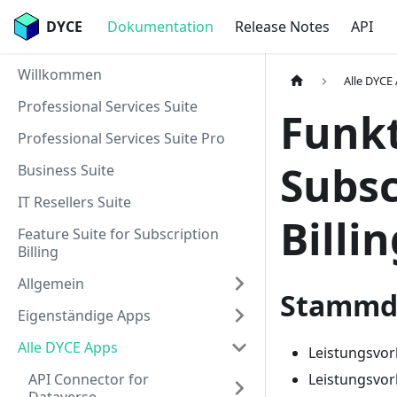
DYCE
Dokumentation
Release Notes
API
Willkommen
Alle DYCE
Professional Services Suite
Funk
Professional Services Suite Pro
Subsc
Business Suite
IT Resellers Suite
Billin
Feature Suite for Subscription
Billing
Allgemein
Stammd
Eigenständige Apps
Alle DYCE Apps
Leistungsvor
API Connector for
Leistungsvo