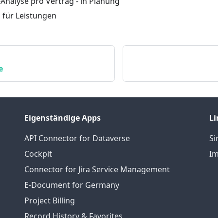
Analyse pro Vertrag - in Planung
für Leistungen
e
Eigenständige Apps
Li
API Connector for Dataverse
S
Cockpit
Im
Connector for Jira Service Management
E-Document for Germany
Project Billing
Record History & Favorites