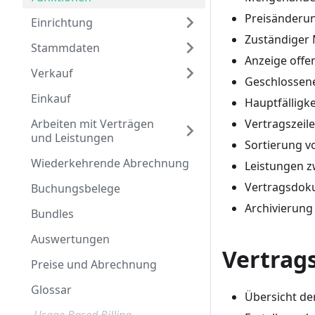
Preisänderu
Einrichtung
Zuständiger 
Stammdaten
Anzeige offe
Verkauf
Geschlossene
Einkauf
Hauptfälligke
Arbeiten mit Verträgen
Vertragszei
und Leistungen
Sortierung v
Wiederkehrende Abrechnung
Leistungen z
Vertragsdoku
Buchungsbelege
Archivierung
Bundles
Auswertungen
Vertrag
Preise und Abrechnung
Glossar
Übersicht de