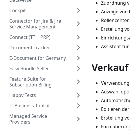
Dataverse
Zuordnung vo
Cockpit
Anzeige von 
Rollencenter 
Connector for Jira & Jira
Service Management
Erstellung v
Connect (TT + PRP)
Einrichtungsa
Assistent für
Document Tracker
E-Document for Germany
Verkauf
Easy Bundle Seller
Feature Suite for
Verwendung e
Subscription Billing
Auswahl opti
Happy Texts
Automatische
IT-Business Toolkit
Editieren de
Managed Service
Erstellung vo
Providers
Formatierung