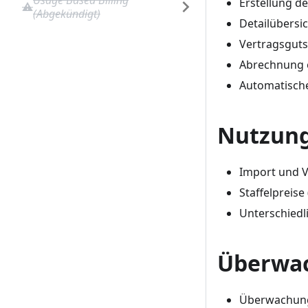
Usage Based Billing
Erstellung d
(Abgekündigt)
Detailübersi
Vertragsguts
Abrechnung e
Automatisch
Nutzung
Import und 
Staffelpreise
Unterschiedl
Überwa
Überwachung