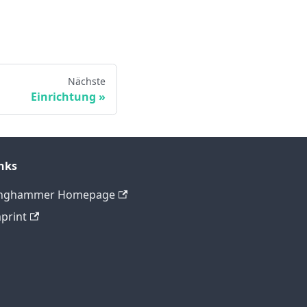
Nächste
Einrichtung
nks
inghammer Homepage
print