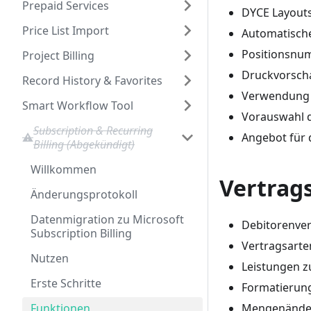
Prepaid Services
DYCE Layouts
Price List Import
Automatische
Positionsnu
Project Billing
Druckvorsch
Record History & Favorites
Verwendung 
Smart Workflow Tool
Vorauswahl d
Subscription & Recurring
Angebot für 
Billing (Abgekündigt)
Willkommen
Vertrag
Änderungsprotokoll
Datenmigration zu Microsoft
Debitorenver
Subscription Billing
Vertragsarte
Nutzen
Leistungen z
Erste Schritte
Formatierung
Funktionen
Mengenände