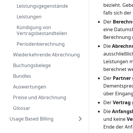
bezieht. Gebe
Leistungsgegenstände
falls sich der
Leistungen
Der
Berech
Kündigung von
eine Datumsf
Vertragsbestandteilen
Berechnung g
Periodenberechnung
Die
Abrechn
ausschließli
Wiederkehrende Abrechnung
Leistungen m
Buchungsbelege
berechnet w
Bundles
Der
Partner
Dementsprech
Auswertungen
über Eingang
Preise und Abrechnung
Der
Vertrag
g
Glossar
Die
Anfangsl
Usage Based Billing
und keine
Ve
Ende der Anf