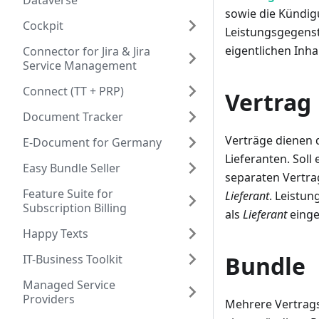
Dataverse
sowie die Kündig
Cockpit
Leistungsgegens
eigentlichen Inha
Connector for Jira & Jira
Service Management
Connect (TT + PRP)
Vertrag
Document Tracker
Verträge dienen 
E-Document for Germany
Lieferanten. Sol
Easy Bundle Seller
separaten Vertra
Feature Suite for
Lieferant
. Leistun
Subscription Billing
als
Lieferant
einge
Happy Texts
Bundle
IT-Business Toolkit
Managed Service
Providers
Mehrere Vertrag