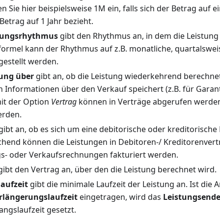
n Sie hier beispielsweise 1M ein, falls sich der Betrag auf
 Betrag auf 1 Jahr bezieht.
nungsrhythmus
gibt den Rhythmus an, in dem die Leistung
ormel kann der Rhythmus auf z.B. monatliche, quartalsweis
estellt werden.
ung über
gibt an, ob die Leistung wiederkehrend berechne
ch Informationen über den Verkauf speichert (z.B. für Gara
it der Option
Vertrag
können in Verträge abgerufen werde
erden.
gibt an, ob es sich um eine debitorische oder kreditorische
end können die Leistungen in Debitoren-/ Kreditorenver
s- oder Verkaufsrechnungen fakturiert werden.
ibt den Vertrag an, über den die Leistung berechnet wird.
aufzeit
gibt die minimale Laufzeit der Leistung an. Ist die A
rlängerungslaufzeit
eingetragen, wird das
Leistungsend
angslaufzeit gesetzt.