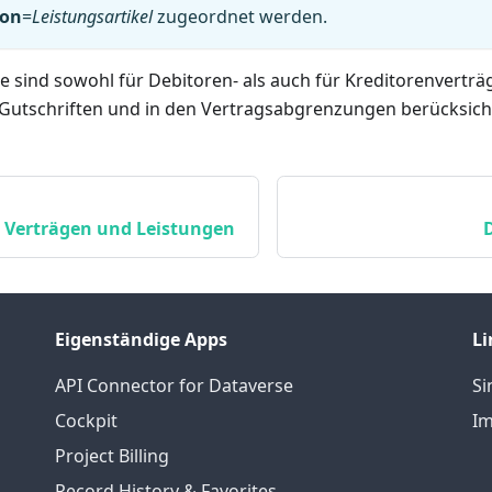
ion
=
Leistungsartikel
zugeordnet werden.
 sind sowohl für Debitoren- als auch für Kreditorenverträ
Gutschriften und in den Vertragsabgrenzungen berücksicht
t Verträgen und Leistungen
Eigenständige Apps
Li
API Connector for Dataverse
S
Cockpit
Im
Project Billing
Record History & Favorites