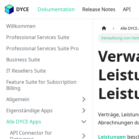
DYCE
Dokumentation
Release Notes
API
Willkommen
Alle DYCE
Professional Services Suite
Verwaltung von Ver
Professional Services Suite Pro
Verwa
Business Suite
Leis
IT Resellers Suite
Feature Suite for Subscription
Leis
Billing
Allgemein
Eigenständige Apps
Verträge, Leistu
Alle DYCE Apps
Abrechnungen du
API Connector for
Leistungen
besch