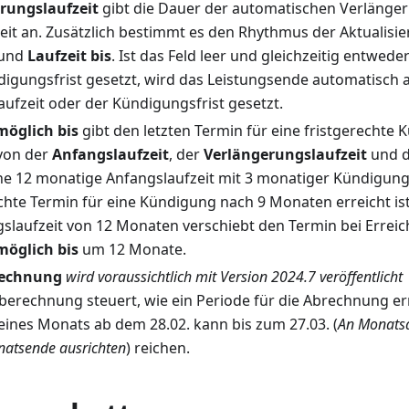
rungslaufzeit
gibt die Dauer der automatischen Verlänge
eit an. Zusätzlich bestimmt es den Rhythmus der Aktualisi
und
Laufzeit bis
. Ist das Feld leer und gleichzeitig entwede
digungsfrist gesetzt, wird das Leistungsende automatisch
aufzeit oder der Kündigungsfrist gesetzt.
öglich bis
gibt den letzten Termin für eine fristgerechte
von der
Anfangslaufzeit
, der
Verlängerungslaufzeit
und 
ne 12 monatige Anfangslaufzeit mit 3 monatiger Kündigungs
chte Termin für eine Kündigung nach 9 Monaten erreicht ist
slaufzeit von 12 Monaten verschiebt den Termin bei Erre
öglich bis
um 12 Monate.
rechnung
wird voraussichtlich mit Version 2024.7 veröffentlicht
berechnung steuert, wie ein Periode für die Abrechnung erm
ines Monats ab dem 28.02. kann bis zum 27.03. (
An Monatsa
atsende ausrichten
) reichen.