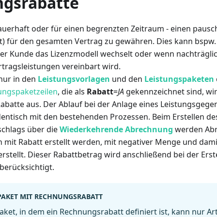
gsrabatte
dauerhaft oder für einen begrenzten Zeitraum - einen pausc
) für den gesamten Vertrag zu gewähren. Dies kann bspw
 Kunde das Lizenzmodell wechselt oder wenn nachträglic
rtragsleistungen vereinbart wird.
nur in den
Leistungsvorlagen
und den
Leistungspaketen
ungspaketzeilen
, die als
Rabatt
=
JA
gekennzeichnet sind, wir
abatte aus. Der Ablauf bei der Anlage eines Leistungsgege
dentisch mit den bestehenden Prozessen. Beim Erstellen de
chlags über die
Wiederkehrende Abrechnung
werden Abr
en mit Rabatt erstellt werden, mit negativer Menge und dam
rstellt. Dieser Rabattbetrag wird anschließend bei der Erst
erücksichtigt.
PAKET MIT RECHNUNGSRABATT
aket, in dem ein Rechnungsrabatt definiert ist, kann nur Art