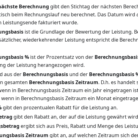
ächste Berechnung
gibt den Stichtag der nächsten Bere
tisch beim Rechnungslauf neu berechnet. Das Datum wird
 Leistungsende fakturiert wurde.
ungsbasis
ist die Grundlage der Bewertung der Leistung. B
sätzlicher, wiederkehrender Leistung entspricht die Bere
ungsbasis %
ist der Prozentsatz von der
Berechnungsbasi
ung der Leistung herangezogen wird.
d aus der
Berechnungsbasis
und der
Berechnungsbasis 
en gesamten
Berechnungsbasis Zeitraum
. D.h. es handelt
 wenn in Berechnungsbasis Zeitraum ein Jahr eingetragen i
 wenn in Berechnungsbasis Zeitraum ein Monat eingetragen
%
gibt den prozentualen Rabatt für die Leistung an.
etrag
gibt den Rabatt an, der auf die Leistung gewährt wird
gsbetrag
ergibt sich aus Preis, Rabatt und Menge des Leis
ungsbasis Zeitraum
gibt an, auf welchen Zeitraum sich de