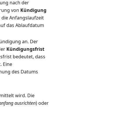
rung nach der
erung von
Kündigung
r die Anfangslaufzeit
 auf das Ablaufdatum
 Kündigung an. Der
der
Kündigungsfrist
frist bedeutet, dass
. Eine
ichung des Datums
ittelt wird. Die
nfang ausrichten
) oder