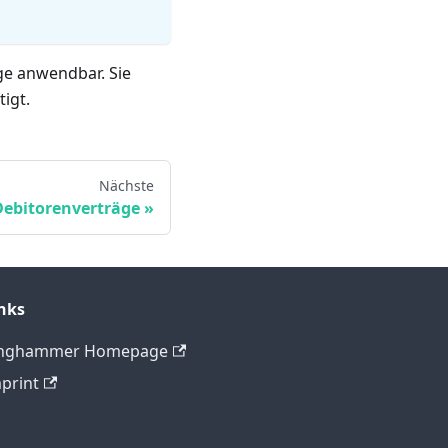
ge anwendbar. Sie
igt.
Nächste
Debitorenverträge
nks
inghammer Homepage
print