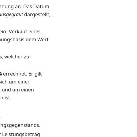
chnung an. Das Datum
ausgegraut
dargestellt,
eim Verkauf eines
chnungsbasis dem Wert
s
, welcher zur
%
errechnet. Er gilt
 sich um einen
st und um einen
 ist.
.
tungsgegenstands.
r Leistungsbetrag