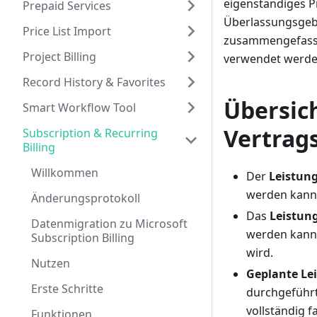
eigenständiges P
Prepaid Services
Überlassungsgeb
Price List Import
zusammengefasst
Project Billing
verwendet werde
Record History & Favorites
Übersich
Smart Workflow Tool
Vertrags
Subscription & Recurring
Billing
Willkommen
Der
Leistun
werden kann
Änderungsprotokoll
Das
Leistun
Datenmigration zu Microsoft
werden kann.
Subscription Billing
wird.
Nutzen
Geplante Le
Erste Schritte
durchgeführt 
vollständig f
Funktionen