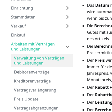
Das
Datum n
Einrichtung
wird automa
Stammdaten
wenn bis zum
Die
Berechn
Verkauf
Gutes mit zu
Einkauf
des Artikels.
Arbeiten mit Verträgen
Die
Berechn
und Leistungen
Preisermittl
Verwaltung von Verträgen
Der
Preis
wir
und Leistungen
immer für d
Debitorenverträge
Jahrespreis,
Monatspreis,
Kreditorenverträge
Der
Rabatt 
Vertragsverlängerung
Der
Rabattb
Preis Update
Der
Leistun
Vertragsabgrenzungen
Der
Berechn