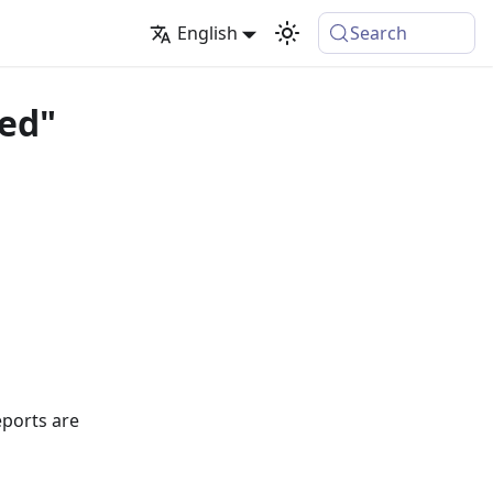
English
Search
ed"
eports are