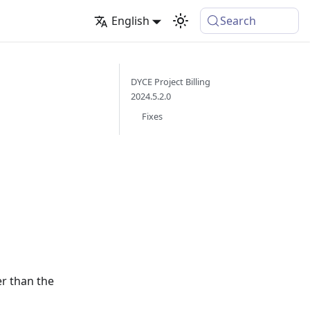
English
Search
DYCE Project Billing
2024.5.2.0
Fixes
er than the